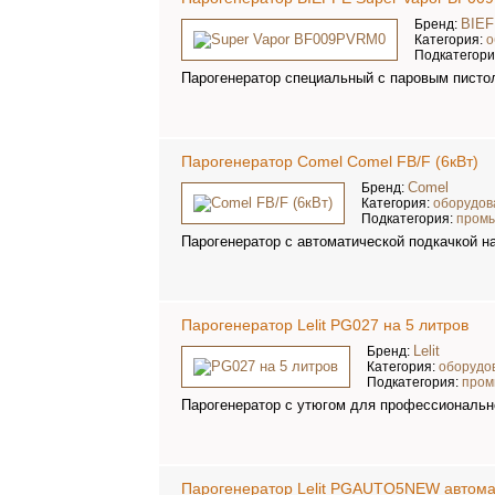
BIE
Бренд:
Категория:
о
Подкатегор
Парогенератор специальный с паровым пистол
Парогенератор Comel Comel FB/F (6кВт)
Comel
Бренд:
Категория:
оборудов
Подкатегория:
пром
Парогенератор с автоматической подкачкой на
Парогенератор Lelit PG027 на 5 литров
Lelit
Бренд:
Категория:
оборудо
Подкатегория:
пром
Парогенератор с утюгом для профессионально
Парогенератор Lelit PGAUTO5NEW автомат