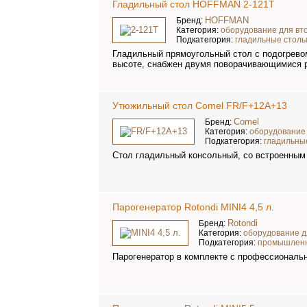
Гладильный стол HOFFMAN 2-121Т
HOFFMAN
Бренд:
Категория:
оборудование для вт
Подкатегория:
гладильные стол
Гладильный прямоугольный стол с подогревом
высоте, снабжен двумя поворачивающимися р
Утюжильный стол Comel FR/F+12A+13
Comel
Бренд:
Категория:
оборудование 
Подкатегория:
гладильны
Стол гладильный консольный, со встроенным 
Парогенератор Rotondi MINI4 4,5 л.
Rotondi
Бренд:
Категория:
оборудование д
Подкатегория:
промышленн
Парогенератор в комплекте с профессиональ