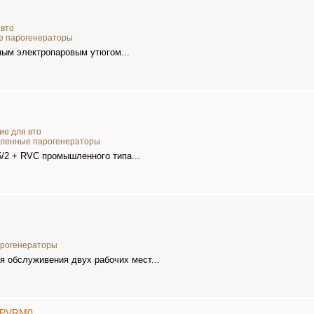
 вто
 парогенераторы
ным электропаровым утюгом...
ие для вто
ленные парогенераторы
5/2 + RVC промышленного типа...
рогенераторы
ля обслуживения двух рабочих мест...
09PVRM0