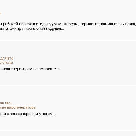
о
ы
 рабочей поверхности,вакуумом отсосом, термостат, каминная вытяжка,
ычагами для крепления подушек...
для вто
е столы
парогенератором в комплекте...
ля вто
ые парогенераторы
ным электропаровым утюгом...