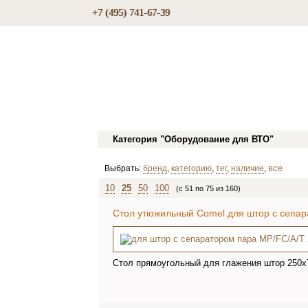
+7 (495) 741-67-39
Категория "Оборудование для ВТО"
все
Выбрать:
бренд
,
категорию
,
тег
,
наличие
,
10
25
50
100
(c 51 по 75 из 160)
Стол утюжильный Comel для штор с сепар
Стол прямоугольный для глажения штор 250х7