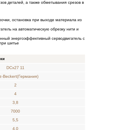
ов деталей, а также обметывания срезов в
рочки, остановка при выходе материала из
гатель на автоматическую обрезку нити и
енный энергоэффективный серводвигатель с
при шитье
ики
DCx27 11
z-Beckert(Германия)
2
4
3,8
7000
5,5
4,0