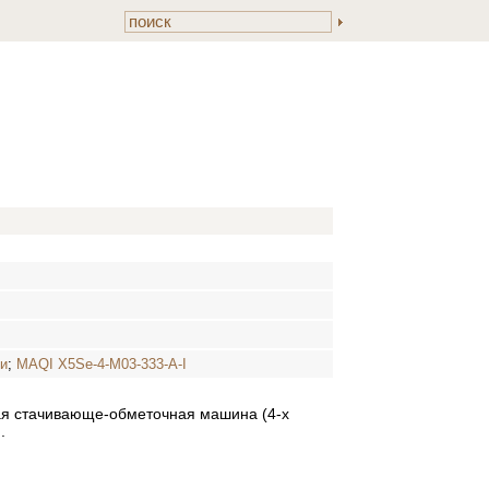
ки
;
MAQI X5Se-4-M03-333-A-I
ая стачивающе-обметочная машина (4-х
.