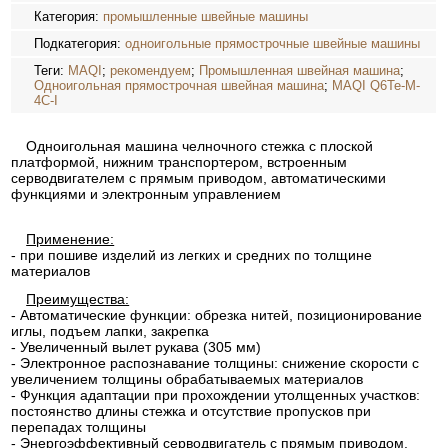
Категория:
промышленные швейные машины
Подкатегория:
одноигольные прямострочные швейные машины
Теги:
MAQI
;
рекомендуем
;
Промышленная швейная машина
;
Одноигольная прямострочная швейная машина
;
MAQI Q6Te-M-
4C-I
Одноигольная машина челночного стежка с плоской
платформой, нижним транспортером, встроенным
серводвигателем с прямым приводом, автоматическими
функциями и электронным управлением
Применение:
- при пошиве изделий из легких и средних по толщине
материалов
Преимущества:
- Автоматические функции: обрезка нитей, позиционирование
иглы, подъем лапки, закрепка
- Увеличенный вылет рукава (305 мм)
- Электронное распознавание толщины: снижение скорости с
увеличением толщины обрабатываемых материалов
- Функция адаптации при прохождении утолщенных участков:
постоянство длины стежка и отсутствие пропусков при
перепадах толщины
- Энергоэффективный серводвигатель с прямым приводом.