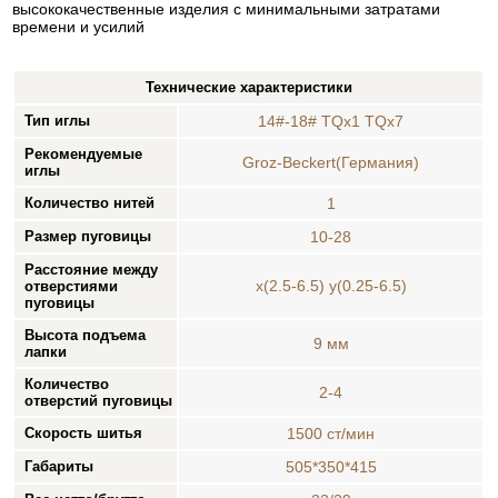
высококачественные изделия с минимальными затратами
времени и усилий
Технические характеристики
Тип иглы
14#-18# TQx1 TQx7
Рекомендуемые
Groz-Beckert(Германия)
иглы
Количество нитей
1
Размер пуговицы
10-28
Расстояние между
x(2.5-6.5) y(0.25-6.5)
отверстиями
пуговицы
Высота подъема
9 мм
лапки
Количество
2-4
отверстий пуговицы
Скорость шитья
1500 ст/мин
Габариты
505*350*415