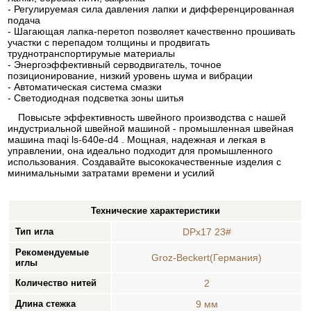
- Регулируемая сила давления лапки и дифференцированная
подача
- Шагающая лапка-перетоп позволяет качественно прошивать
участки с перепадом толщины и продвигать
труднотранспортирумые материалы
- Энергоэффективный серводвигатель, точное
позиционирование, низкий уровень шума и вибрации
- Автоматическая система смазки
- Светодиодная подсветка зоны шитья
Повысьте эффективность швейного производства с нашей
индустриальной швейной машиной - промышленная швейная
машина maqi ls-640e-d4 . Мощная, надежная и легкая в
управлении, она идеально подходит для промышленного
использования. Создавайте высококачественные изделия с
минимальными затратами времени и усилий
Технические характеристики
Тип игла
DPx17 23#
Рекомендуемые
Groz-Beckert(Германия)
иглы
Количество нитей
2
Длина стежка
9 мм