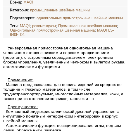
Бренд:
MAQI
Категория:
промышленные швейные машины
Подкатегория:
одноигольные прямострочные швейные машины
Теги:
MAQI
;
рекомендуем
;
Промышленная швейная машина
;
Одноигольная прямострочная швейная машина
;
MAQI LS-
640E-D4
Универсальная прямострочная одноигольная машина
челночного стежка с нижним и верхним продвижением
(перетоп), с встроенным серводвигателем, электронным
блоком управления, увеличенным челноком и вылетом рукава,
автоматическими функциями
Применение:
- Машина предназначена для пошива изделий из средних по
толщине и тяжелых материалов, в том числе
труднотранспортируемых, многослойных материалов, кожи, а
также при изготовлении ковриков, тапочек и т.п.
Преимущества:
- Компактный жидкокристаллический дисплей управления с
интуитивно понятным интерфейсом интегрирован в корпус
швейной машины
- Автоматические функции: позиционирование иглы, подъем
лапки, обрезка нити, закрепка