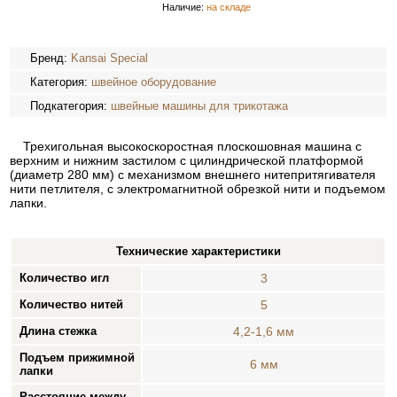
Наличие:
на складе
Бренд:
Kansai Special
Категория:
швейное оборудование
Подкатегория:
швейные машины для трикотажа
Трехигольная высокоскоростная плоскошовная машина с
верхним и нижним застилом с цилиндрической платформой
(диаметр 280 мм) с механизмом внешнего нитепритягивателя
нити петлителя, с электромагнитной обрезкой нити и подъемом
лапки.
Технические характеристики
Количество игл
3
Количество нитей
5
Длина стежка
4,2-1,6 мм
Подъем прижимной
6 мм
лапки
Расстояние между