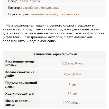
Бренд:
Kansai Special
Категория:
швейное оборудование
Подкатегория:
швейные машины для трикотажа
Четырехигольная машина цепного стежка с верхним и
нижним застилом, с механизмом подрезки двух слоев ткани,
для нижнего белья и для закрытия боковых швов на футболках
(«флетлок»), с встроенным мотором, с автоматической
обрезкой нити и подъемом лапки.
Технические характеристики
Расстояние между
5,2 мм, 6 мм
иглами
Кол-во стежков на
2,5-1,6 мм
дюйм
Подъем прижимной
6 мм
лапки
Ход игловодителя
30 мм
Макс. скорость
4200 об/мин
шитья