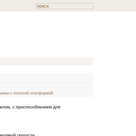
шины с плоской платформой
илом, с приспособлением для
ировкой скорости