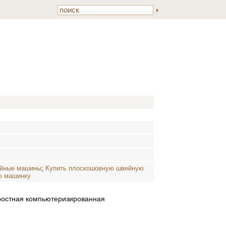
ейные машины
;
Купить плоскошовную швейную
ю машинку
оростная компьютеризированная