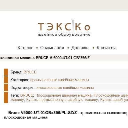
Каталог
О компании
Доставка
Контакты
кошовная машина BRUCE V 5000-UT-01 GB*356/Z
Бренд:
BRUCE
Категория:
промышленные швейные машины
Подкатегория:
плоскошовные швейные машины
Теги:
BRUCE
;
Плоскошовная швейная машина
;
Плоскошовные шв
машину
;
Купить промышленную швейную машину
;
Купить швейну
Bruce V5000-UT-01GBx356/PL-SZ/Z
- трехигольная высокоск
плоскошовная машина